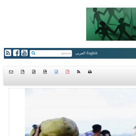
English
العربی
{ }
htm