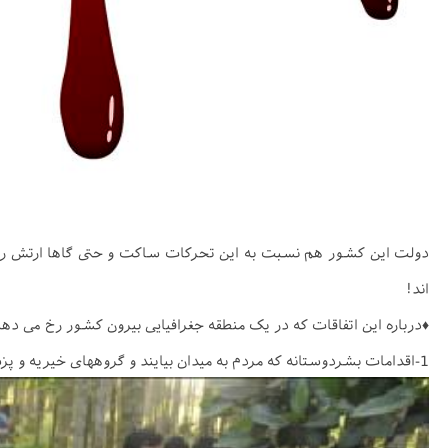
دولت این کشور هم نسبت به این تحرکات ساکت و حتی گاها ارتش را ب
اند!
♦درباره این اتفاقات که در یک منطقه جغرافیایی بیرون کشور رخ می د
1-اقدامات بشردوستانه که مردم به میدان بیایند و گروههای خیریه و پزشکی به کمک آنان بروند. شبیه کاری که خیریه انفاق وابسته به اتحادیه بین المللی امت واحده در سال 91 انجام داد.