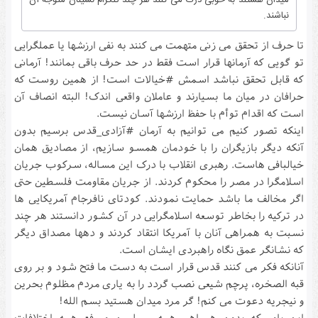
نباشند.
تا حرف از تحقق می زنی متهمت می کنند به نفی ارزشها یا عملگرایی
تو گویی که آرمانها قرار است فقط در حد حرف باقی بمانند! آرمانی
که قابل تحقق نباشد اسمش #خیالات است! از همین روست که
حرافان در میان ما بسیارند و عاملان واقعی اندک! البته انصاف آن
است که اقدام توأم با حفظ ارزشها آسان نیست.
اینکه تصور کنیم می توانیم به آرمان #آزادی_قدس برسیم بدون
آنکه دیگر بازیگران را با خودمان همسو سازیم، از مصادیق همان
خیالبافی هاست. رهبری انقلاب با درک این مساله، سرکوب جریان
اسلامگرا در مصر را محکوم کردند. از جریان مقاومت فلسطین حتی
اگر مخالف ما باشد حمایت نمودند. کودتای نافرجام آمریکایی ها
در ترکیه را بخاطر توسعه اسلامگرایی در آن کشور دانستند هر چند
نسبت به همراهی آنان با آمریکا انتقاد کردند و دهها مصداق دیگر
که نشانگر عمق نگاه راهبردی ایشان است.
آنانکه فکر می کنند قدس قرار است به دست ما فتح شود و بر روی
قبه الصخره، پرچم شیعی نصب گردد را به یاری مردم مظلوم بحرین
و نیجریه دعوت می کنم! گر مرد میدان هستید بسم الله!
این باور که بدون همراهی همه مسلمین و رفع همه اختلافات