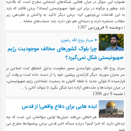
همواره این سوال در میان فعالین شبکه‌های اجتماعی مطرح است که بالاخره
باید چطور و چگونه در برابر این نفوذ صهیونیستی ایستاد؟ برخی قائلند که باید
به این اقدامات بی‌توجهی کرد؛ برخی دیگر تاکید به واکنش و نظردهی زیر
مطالب منتشره دارند و دسته‌ای هم باور دارند باید حساب‌های مشابه ...
|
دوشنبه 6 فروردین 1397
♦ سرباز روح الله رضوی
چرا بلوک کشورهای مخالف موجودیت رژیم
صهیونیستی شکل نمی‌گیرد؟
سرباز روح الله رضوی بلوک‌بندی محور مقاومت بدلیل انشقاق امت اسلامی بر
سر بحران سوریه، دیگر کارآمدی پیشین خود را از دست داده است و وقت آن
فرارسیده تا بلوکی جدید با نقطه کانونی به رسمیت نشناختن رژیم صهیونیستی،
در میان دولت‌ها و ملت‌های آزاده دنیا شکل بگیرد تا بتواند آنانی را ...
|
شنبه 9 دی 1396
ایده هایی برای دفاع واقعی! از قدس
هر اتفاقی می‌افتد خیلی‌ها اولین سؤالشان این است که چه
ایده‌ای دارید که اجرا کنیم؟ درباره مسأله اخیر قدس برخی پیشنهاد‌ها مطرح می
شود.