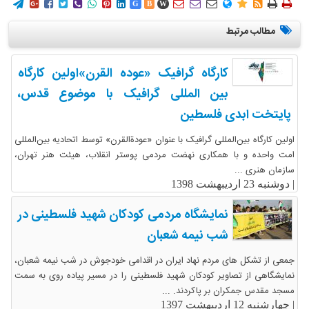
















G
B
W
مطالب مرتبط
کارگاه گرافیک «عوده القرن»اولین کارگاه
بین المللی گرافیک با موضوع قدس،
پایتخت ابدی فلسطین
اولین کارگاه بین‌المللی گرافیک با عنوان «عودةالقرن» توسط اتحادیه بین‌المللی
امت واحده و با همکاری نهضت مردمی پوستر انقلاب، هیئت هنر تهران،
سازمان هنری ...
|
دوشنبه 23 اردیبهشت 1398
نمایشگاه مردمی کودکان شهید فلسطینی در
شب نیمه شعبان
جمعی از تشکل های مردم نهاد ایران در اقدامی خودجوش در شب نیمه شعبان،
نمایشگاهی از تصاویر کودکان شهید فلسطینی را در مسیر پیاده روی به سمت
مسجد مقدس جمکران بر پاکردند. ...
|
چهارشنبه 12 اردیبهشت 1397