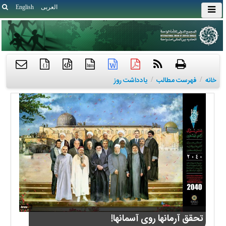
العربی
English
{ }
htm
خانه
/
فهرست مطالب
/
یادداشت روز
تحقق آرمانها روی آسمانها!