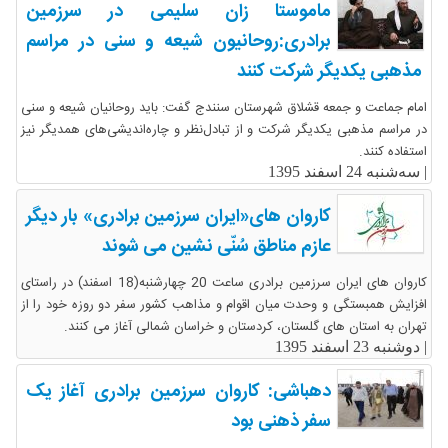
ماموستا زان سلیمی در سرزمین
برادری:روحانیون شیعه و سنی در مراسم
مذهبی یکدیگر شرکت کنند
امام جماعت و جمعه قشلاق شهرستان سنندج گفت: باید روحانیان شیعه و سنی
در مراسم مذهبی یکدیگر شرکت و از تبادل‌نظر و چاره‌اندیشی‌های همدیگر نیز
استفاده کنند.
|
سه‌شنبه 24 اسفند 1395
کاروان های«ایران سرزمین برادری» بار دیگر
عازم مناطق سُنّی نشین می شوند
کاروان های ایران سرزمین برادری ساعت 20 چهارشنبه(18 اسفند) در راستای
افزایش همبستگی و وحدت میان اقوام و مذاهب کشور سفر دو روزه خود را از
تهران به استان های گلستان، کردستان و خراسان شمالی آغاز می کنند.
|
دوشنبه 23 اسفند 1395
دهباشی: کاروان سرزمین برادری آغاز یک
سفر ذهنی بود