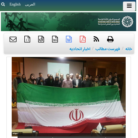
العربی
English
{ }
htm
خانه
/
فهرست مطالب
/
اخبار اتحادیه