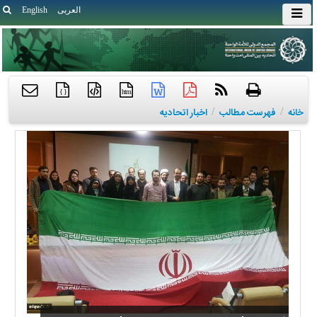
العربی
English
{ }
htm
خانه
/
فهرست مطالب
/
اخبار اتحادیه