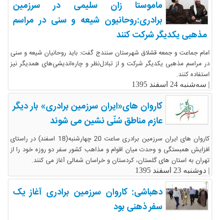
ماموستا زان سلیمی در سرزمین
برادری:روحانیون شیعه و سنی در مراسم
مذهبی یکدیگر شرکت کنند
امام جماعت و جمعه قشلاق شهرستان سنندج گفت: باید روحانیان شیعه و سنی
در مراسم مذهبی یکدیگر شرکت و از تبادل‌نظر و چاره‌اندیشی‌های همدیگر نیز
استفاده کنند.
|
سه‌شنبه 24 اسفند 1395
کاروان های«ایران سرزمین برادری» بار دیگر
عازم مناطق سُنّی نشین می شوند
کاروان های ایران سرزمین برادری ساعت 20 چهارشنبه(18 اسفند) در راستای
افزایش همبستگی و وحدت میان اقوام و مذاهب کشور سفر دو روزه خود را از
تهران به استان های گلستان، کردستان و خراسان شمالی آغاز می کنند.
|
دوشنبه 23 اسفند 1395
دهباشی: کاروان سرزمین برادری آغاز یک
سفر ذهنی بود