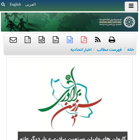
العربی
English
{ }
htm
خانه
/
فهرست مطالب
/
اخبار اتحادیه
کاروان های«ایران سرزمین برادری» بار دیگر عازم