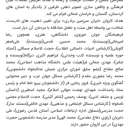
همراهی جمعی از اصحاب فرهنگ و رسانه با هدف افزایش تعاملات میان
فرهنگی و واقعی سازی تصویر ذهنی طرفین از یکدیگر به استان های
کردستان، گلستان و خراسان شمالی اعزام می کند.
هدف کاروان «ایران سرزمین برادری» برای تغییر ذهنیت های نادرست،
شناخت بی واسطه اهل سنت و تعامل صادقانه با مردمان آن دیار است.
فرهیختگان جوان حوزوی، دانشگاهی، هنری، همچون رضا
امیرخانی(نویسنده)، محمد حسین قدمی(نویسنده)، علی‌اصغر
کاویانی(کارشناس ادبیات داستانی انقلاب)، حجت الاسلام مسائلی (استاد
حوزه علمیه و نویسنده کتب وحدتی)، ابراهیم اکبری دیزگاه(نویسنده و
شاعر)، مهدی جمالی فر(هیئت علمی دانشگاه مذاهب اسلامی)، محمد
صالح مفتاح (عضو سابق شورای مرکزی جنبش عدالتخواه دانشجویی)،
محمد رضا عشوری مقدم (کارشناس مسائل جهان عرب و دبیر محتوایی
گفتگوی ویژه خبری)، فروز رجایی فر (از دانشجویان پیرو خط امام و رئیس
ستاد پاسداشت شهدای نهضت جهانی اسلام)، مجید اسطیری (داستان
نویس و منتقد ادبی)، یوسف رحیمی (شاعر آئینی)، حجت الاسلام مجتبی
نامخواه (کارشناس مسائل اجتماعی و مذهبی)، مهدی خالقی(مستند ساز)،
حجت مدرسی(مسئول اداره ارتباطات اسلامی آستان قدس رضوی)، علی
دلبریان (راوی دفاع مقدس)، محمد الهی( مدیر مدرسه دانشجویی حضرت
مهدی) در این کاروان حضور دارند.