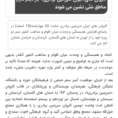
مناطق سُنّی نشین می شوند
کاروان های ایران سرزمین برادری ساعت 20 چهارشنبه(18 اسفند) در
راستای افزایش همبستگی و وحدت میان اقوام و مذاهب کشور سفر دو
روزه خود را از تهران به استان های گلستان، کردستان و خراسان شمالی
آغاز می کنند.
اتحاد و همبستگی و وحدت میان اقوام و مذاهب کشور آنقدر بدیهی
است که نیازی به توضیح و تبیین ضرورت ندارد، هرچند که عمدتا تاکید بر
«وحدت» در حیطه نظر متوقف و کمتر وارد حوزه «تقریب عملی» شده
است.
بعد از اجرای موفقیت آمیز سفر جمعی از فرهیختگان حوزه و دانشگاه،
نخبگان فرهنگی، هنرمندان، نویسندگان و ورزشکاران در قالب کاروان
«سرزمین برادری1» در زمستان 93، به استان های گلستان، کردستان و
سیستان و بلوچستان، امسال نیز نوزدهم و بیستم اسفندماه اتحادیه بین
المللی امت واحده دومین کاروان سرزمین برادری را با همکاری مجمع
حبل‌الله مشهد، مجمع وفاق اسلامی گنبد و گروه فرهنگی اخوت سنندج و