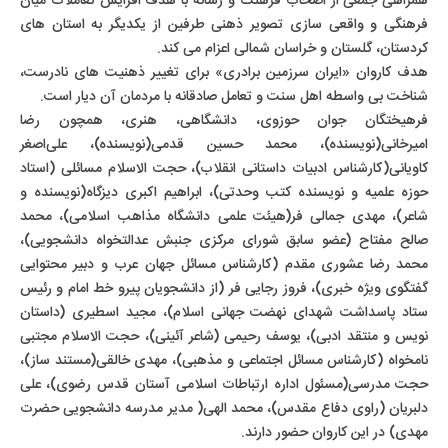
همراهی جمعی از اصحاب فرهنگ و رسانه با هدف افزایش تعاملات میان
فرهنگی و واقعی سازی تصویر ذهنی طرفین از یکدیگر به استان های
کردستان، گلستان و خراسان شمالی اعزام می کند.
هدف کاروان «ایران سرزمین برادری» برای تغییر ذهنیت های نادرست،
شناخت بی واسطه اهل سنت و تعامل صادقانه با مردمان آن دیار است.
فرهیختگان جوان حوزوی، دانشگاهی، هنری، همچون رضا
امیرخانی(نویسنده)، محمد حسین قدمی(نویسنده)، علی‌اصغر
کاویانی(کارشناس ادبیات داستانی انقلاب)، حجت الاسلام مسائلی (استاد
حوزه علمیه و نویسنده کتب وحدتی)، ابراهیم اکبری دیزگاه(نویسنده و
شاعر)، مهدی جمالی فر(هیئت علمی دانشگاه مذاهب اسلامی)، محمد
صالح مفتاح (عضو سابق شورای مرکزی جنبش عدالتخواه دانشجویی)،
محمد رضا عشوری مقدم (کارشناس مسائل جهان عرب و دبیر محتوایی
گفتگوی ویژه خبری)، فروز رجایی فر (از دانشجویان پیرو خط امام و رئیس
ستاد پاسداشت شهدای نهضت جهانی اسلام)، مجید اسطیری (داستان
نویس و منتقد ادبی)، یوسف رحیمی (شاعر آئینی)، حجت الاسلام مجتبی
نامخواه (کارشناس مسائل اجتماعی و مذهبی)، مهدی خالقی(مستند ساز)،
حجت مدرسی(مسئول اداره ارتباطات اسلامی آستان قدس رضوی)، علی
دلبریان (راوی دفاع مقدس)، محمد الهی( مدیر مدرسه دانشجویی حضرت
مهدی) در این کاروان حضور دارند.