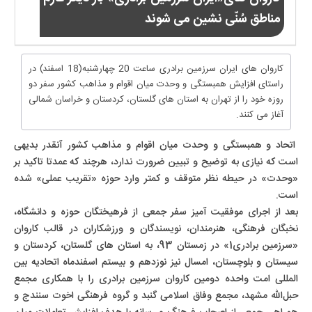
مناطق سُنّی نشین می شوند
کاروان های ایران سرزمین برادری ساعت 20 چهارشنبه(18 اسفند) در
راستای افزایش همبستگی و وحدت میان اقوام و مذاهب کشور سفر دو
روزه خود را از تهران به استان های گلستان، کردستان و خراسان شمالی
آغاز می کنند.
اتحاد و همبستگی و وحدت میان اقوام و مذاهب کشور آنقدر بدیهی
است که نیازی به توضیح و تبیین ضرورت ندارد، هرچند که عمدتا تاکید بر
«وحدت» در حیطه نظر متوقف و کمتر وارد حوزه «تقریب عملی» شده
است.
بعد از اجرای موفقیت آمیز سفر جمعی از فرهیختگان حوزه و دانشگاه،
نخبگان فرهنگی، هنرمندان، نویسندگان و ورزشکاران در قالب کاروان
«سرزمین برادری1» در زمستان 93، به استان های گلستان، کردستان و
سیستان و بلوچستان، امسال نیز نوزدهم و بیستم اسفندماه اتحادیه بین
المللی امت واحده دومین کاروان سرزمین برادری را با همکاری مجمع
حبل‌الله مشهد، مجمع وفاق اسلامی گنبد و گروه فرهنگی اخوت سنندج و