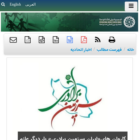
العربی
English
{ }
htm
خانه
/
فهرست مطالب
/
اخبار اتحادیه
کاروان های«ایران سرزمین برادری» بار دیگر عازم