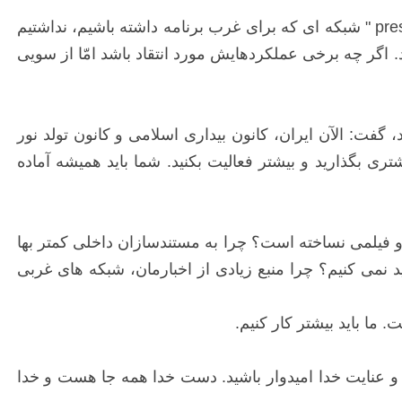
طالب زاده در بخش دیگری از سخنان خودش به نقش شبکه "press tv " (پرس تی‏وی) پرداخت و گفت: ما تا پیش از "press tv " شبکه ای که برای غرب برنامه داشته باشیم، نداشتیم
از کند. اگر چه برخی عملکردهایش مورد انتقاد باشد امّا از سویی
گفت: الآن ایران، کانون بیداری اسلامی و کانون تولد نور
تری بگذارید و بیشتر فعالیت بکنید. شما باید همیشه آماده
 و فیلمی نساخته است؟ چرا به مستندسازان داخلی کمتر بها
نمی کنیم؟ چرا منبع زیادی از اخبارمان، شبکه های غربی
ا باید بیشتر کار کنیم.
 و عنایت خدا امیدوار باشید. دست خدا همه جا هست و خدا