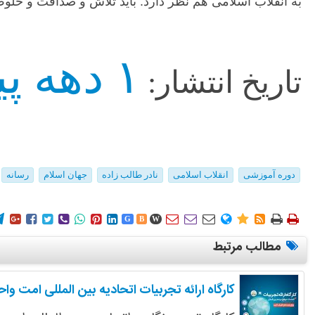
به انقلاب اسلامی هم نظر دارد. باید تلاش و صداقت و خلوص دا
۱ دهه پیش
تاریخ انتشار:
دوره آموزشی
انقلاب اسلامی
نادر طالب زاده
جهان اسلام
رسانه
















G
B
W
مطالب مرتبط
کارگاه ارائه تجربیات اتحادیه بین المللی امت واح