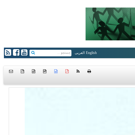
English
العربی
{ }
htm