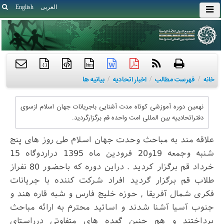
العربی
English
{ }
htm
خانه
/
فهرست مطالب
/
اخبار اتحادیه
/
بیانیه ها
نهمین دوره آموزشی کوتاه مدت آشنایی باجریانات جهان اسلام ازسوی
دفتراتحادییه بین المللی امت واحده قم برگزارگردید.
علاقه مند به مباحث وحدت جهان اسلام طی روز های پنج
شنبه وجمعه 19و20 فرودین ماه 1395 دراردوگاه 15
خرداد قم برگزار کردید . دراین دوره که باحضور 80 نفراز
طلاب قم برگزار گردید افراد شرکت کننده با جریانات
فکری شمال آفریقا , حوزه خلیج فارس و شبه قاره هند و
جنوب آسیا آشنا شدند و اساتید محترم به ارائه مباحث
پرداختند و هم چنین گعده های متفاوتی درراستای