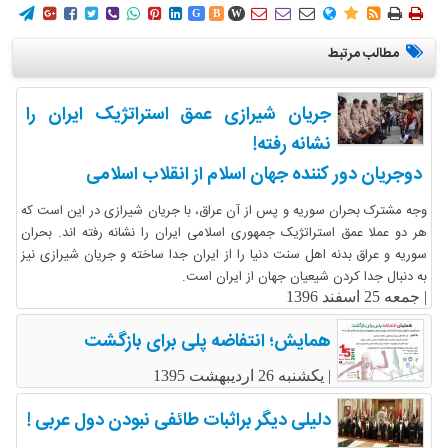
















G
B
W
مطالب مرتبط
جریان شیرازی عمق استراتژیک ایران را
نشانه رفته!
دوجریان دور کننده جهان اسلام از انقلاب اسلامی
وجه مشترک بحران سوریه و پس از آن عراق، با جریان شیرازی در این است که
هر دو عملا عمق استراتژیک جمهوری اسلامی ایران را نشانه رفته اند. بحران
سوریه و عراق بدنه اهل سنت دنیا را از ایران جدا ساخته و جریان شیرازی نیز
به دنبال جدا کردن شیعیان جهان از ایران است.
|
جمعه 25 اسفند 1396
همایش؛ انتفاضه پلی برای بازگشت
|
یکشنبه 26 اردیبهشت 1395
دلیلی دیگر براثبات طائفی نبودن دول عربی !