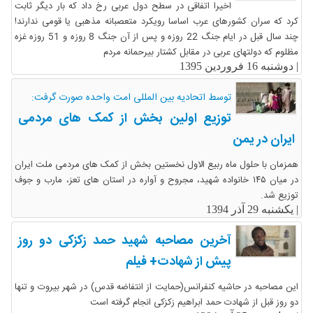
اخیرا اتفاقی در سطح دول عربی رخ داد که بار دیگر ثابت
کرد که سران کشورهای عرب اساسا رویکرد متعصبانه مذهبی یا قومی ندارند!
چند سال قبل در ایام جنگ 22 روزه و پس از آن جنگ 8 روزه و 51 روزه غزه
مظلوم که دولتهای عربی در مقابل کشتار بیرحمانه مردم
|
دوشنبه 16 فروردین 1395
توسط اتحادیه بین المللی امت واحده صورت گرفت:
توزیع اولین بخش از کمک های مردمی
ایران در یمن
همزمان با حلول ماه ربیع الاول نخستین بخش از کمک های مردمی ملت ایران
در میان ۱۴۵ خانواده شهید، مجروح و آواره در استان های تعز، مارب و جوف
توزیع شد.
|
یکشنبه 29 آذر 1394
آخرین مصاحبه شهید حمد زکزکی دو روز
پیش از شهادت+ فیلم
این مصاحبه در حاشیه کنفرانس(حمایت از انتفاضه قدس) در شهر بیروت و تنها
دو روز قبل از شهادت حمد ابراهیم زکزکی انجام گرفته است