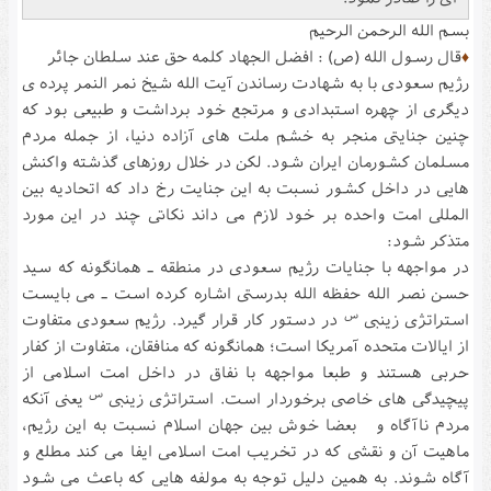
بسم الله الرحمن الرحیم
♦
قال رسول الله (ص) : افضل الجهاد کلمه حق عند سلطان جائر
رژیم سعودی با به شهادت رساندن آیت الله شیخ نمر النمر پرده ی
دیگری از چهره استبدادی و مرتجع خود برداشت و طبیعی بود که
چنین جنایتی منجر به خشم ملت های آزاده دنیا، از جمله مردم
مسلمان کشورمان ایران شود. لکن در خلال روزهای گذشته واکنش
هایی در داخل کشور نسبت به این جنایت رخ داد که اتحادیه بین
المللی امت واحده بر خود لازم می داند نکاتی چند در این مورد
متذکر شود:
در مواجهه با جنایات رژیم سعودی در منطقه ـ همانگونه که سید
حسن نصر الله حفظه الله بدرستی اشاره کرده است ـ می بایست
س
استراتژی زینبی
در دستور کار قرار گیرد. رژیم سعودی متفاوت
از ایالات متحده آمریکا است؛ همانگونه که منافقان، متفاوت از کفار
حربی هستند و طبعا مواجهه با نفاق در داخل امت اسلامی از
س
پیچیدگی های خاصی برخوردار است. استراتژی زینبی
یعنی آنکه
مردم ناآگاه و بعضا خوش بین جهان اسلام نسبت به این رژیم،
ماهیت آن و نقشی که در تخریب امت اسلامی ایفا می کند مطلع و
آگاه شوند. به همین دلیل توجه به مولفه هایی که باعث می شود