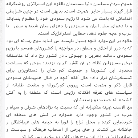
عموم مردم مسلمان دنیا مستمعان بالقوه این استراتژی روشنگرانه
قرار گیرند بسیار حایز اهمیت است. بدیهی است در چنین شرایطی
اقداماتی که باعث می شود تا رژیم سعودی خود را مظلوم بنمایاند
و یا دعوای میان ایران و سعودی را دعوای میان شیعه و سنی یا
عرب و عجم جلوه دهد، خطایی استراتژیک است.
علاوه بر این موارد آنچه بسیار ناپسند می نماید موج رسانه ای بود
که به دور از اخلاق و منطق، در مواجهه با کشورهای همسو با رژیم
سعودی ـ مانند بحرین و جیبوتی ـ در کشور رخ داد که متاسفانه
برخی مسوولین نظام در آن نقش آفرین بودند؛ موجی که مساحت
محدود این کشورها و جمعیت کم شان را دستاویزی برای
تمسخرشان قرار داد؛ حال آنکه آنچه در قبال همپیمانان سعودی
قابل ذکر و مذمت است پیروی کورکورانه و منفعت طلبانه از
سیاست های تفرقه افکنانه رژیمی است که منطقه را به آتش
کشیده، نه جمعیت و وسعتشان.
مع الاسف زمینه متکبرانه ای که نسبت به نژادهای شرقی و سیاه و
عرب در کشور وجود دارد همواره در تنش های منطقه ای
خودنمایی کرده و محل نزاع را فورا به حیطه های غیراخلاقی و
جاهلانه می کشاند و حتی برخی از اصحاب فرهنگ و سیاست و
رسانه را نیز در دام این موج های کاذب و مخرب می کشاند
.