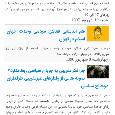
اتحادیه بین المللی امت واحده اعلام کرد هفتمین دوره آموزشی ویژه خود را با
برگزاری رویداد ایده پردازی در موضوع "روابط بین المللی جوانان ایرانی" در
روزهای 17 الی 19 ...
|
شنبه 10 شهریور 1397
هم اندیشی فعالان مردمی وحدت جهان
اسلام در تهران
دومین هم‌اندیشی فعالان مردمی وحدت جهان اسلام از 26 الی 28
شهریور1396 در تهران برگزار خواهد شد.
|
چهارشنبه 8 شهریور 1396
چرا فکر تقریبی به جریان سیاسی ربط ندارد؟
نمونه هایی از رفتارهای غیرتقریبی طرفداران
دوجناح سیاسی
برخی از مدعیان جریانی که خود را پایبندتر به نظام می داند و مدعی – به زعم
بنده در حد شعار!- تبعیت محض از رهبری هستند هم دست کمی از برخی
رقبای ظاهرا سیاسی خود ندارد! بعبارتی در این مساله نوعی وحدت فکری وجود
دارد و اتفاقا این نکته نشان می دهد که تقسیم جامعه صرفا بر اساس جریان