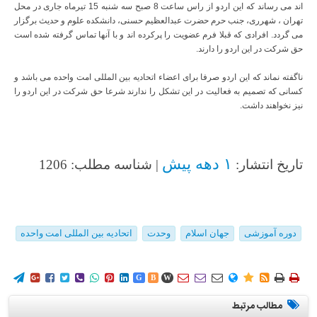
اند می رساند که این اردو از راس ساعت 8 صبح سه شنبه 15 تیرماه جاری در محل
تهران ، شهرری، جنب حرم حضرت عبدالعظیم حسنی، دانشکده علوم و حدیث برگزار
می گردد. افرادی که قبلا فرم عضویت را پرکرده اند و با آنها تماس گرفته شده است
حق شرکت در این اردو را دارند.
ناگفته نماند که این اردو صرفا برای اعضاء اتحادیه بین المللی امت واحده می باشد و
کسانی که تصمیم به فعالیت در این تشکل را ندارند شرعا حق شرکت در این اردو را
نیز نخواهند داشت.
۱ دهه پیش
تاریخ انتشار:
| شناسه مطلب: 1206
دوره آموزشی
جهان اسلام
وحدت
اتحادیه بین المللی امت واحده
















G
B
W
مطالب مرتبط