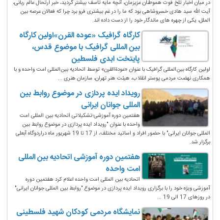
در میان اخبار تلخ فوت هموطنان عزیزمان، آنچه مایه تاسف بیشتر گردید، خبر ارتحال عالم ربانی،
آیت الله سید هادی خسروشاهی بود که ما را در غم بیشتری فرو برد چرا که فعالان عرصه بین
الملل، یکی از چهره های ماندگار خود را از دست داده اند.
کارگاه گرافیک «عوده القرن»اولین کارگاه
بین المللی گرافیک با موضوع قدس،
پایتخت ابدی فلسطین
اولین کارگاه بین‌المللی گرافیک با عنوان «عودةالقرن» توسط اتحادیه بین‌المللی امت واحده و با
همکاری نهضت مردمی پوستر انقلاب، هیئت هنر تهران، سازمان هنری ...
رویداد ایده پردازی در موضوع روابط بین
المللی جوانان ایرانی
هفتمین دوره آموزشی-تشکیلاتی اتحادیه بین المللی امت
واحده با عنوان "رویداد ایده پردازی در موضوع روابط بین
المللی جوانان ایرانی" با حضور افراد و اساتید مختلف، از 17 تا 19 شهریور ماه دراردوگاه آبعلی
برگزار شد.
هفتمین دوره آموزشی اتحادیه بین المللی
امت واحده
اتحادیه بین المللی امت واحده اعلام کرد هفتمین دوره
آموزشی ویژه خود را با برگزاری رویداد ایده پردازی در موضوع "روابط بین المللی جوانان ایرانی"
در روزهای 17 الی 19 ...
نمایشگاه مردمی کودکان شهید فلسطینی