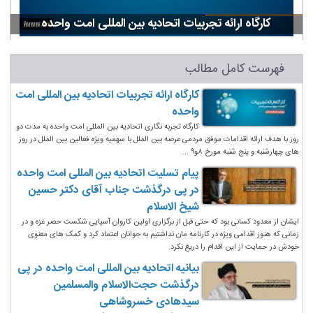
کارگاه ارائه تجربیات اتحادیه بین المللی امت واحده
فهرست کامل مطالب
کارگاه ارائه تجربیات اتحادیه بین المللی امت
واحده
کارگاه تجربه نگاری اتحادیه بین المللی امت واحده به مدت دو
روز با هدف ارائه اقدامات موفق مردمی عرصه بین الملل با سهمیه ویژه فعالین بین الملل در روز
های چهارشنبه و پنج شنبه مورخ ۸و۹ ...
پیام تسلیت اتحادیه بین المللی امت واحده
در پی درگذشت جناب آقای دکتر حسین
شیخ الاسلام
ایشان از معدود کسانی بود که حتی قبل از برگزاری اولین کاروان آسیایی شکست حصر غزه و در
زمانی که هنوز اقدامی ویژه در کارنامه مان نداشتیم به جوانان اعتماد کرد و کمک های معنوی
خودش در حمایت از این اقدام را دریغ نکرد.
بیانیه اتحادیه بین المللی امت واحده در پی
درگذشت حجت‌الاسلام والمسلمین
سیدهادی خسروشاهی