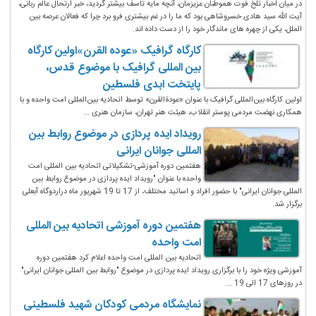
در میان اخبار تلخ فوت هموطنان عزیزمان، آنچه مایه تاسف بیشتر گردید، خبر ارتحال عالم ربانی،
آیت الله سید هادی خسروشاهی بود که ما را در غم بیشتری فرو برد چرا که فعالان عرصه بین
الملل، یکی از چهره های ماندگار خود را از دست داده اند.
کارگاه گرافیک «عوده القرن»اولین کارگاه
بین المللی گرافیک با موضوع قدس،
پایتخت ابدی فلسطین
اولین کارگاه بین‌المللی گرافیک با عنوان «عودةالقرن» توسط اتحادیه بین‌المللی امت واحده و با
همکاری نهضت مردمی پوستر انقلاب، هیئت هنر تهران، سازمان هنری ...
رویداد ایده پردازی در موضوع روابط بین
المللی جوانان ایرانی
هفتمین دوره آموزشی-تشکیلاتی اتحادیه بین المللی امت
واحده با عنوان "رویداد ایده پردازی در موضوع روابط بین
المللی جوانان ایرانی" با حضور افراد و اساتید مختلف، از 17 تا 19 شهریور ماه دراردوگاه آبعلی
برگزار شد.
هفتمین دوره آموزشی اتحادیه بین المللی
امت واحده
اتحادیه بین المللی امت واحده اعلام کرد هفتمین دوره
آموزشی ویژه خود را با برگزاری رویداد ایده پردازی در موضوع "روابط بین المللی جوانان ایرانی"
در روزهای 17 الی 19 ...
نمایشگاه مردمی کودکان شهید فلسطینی