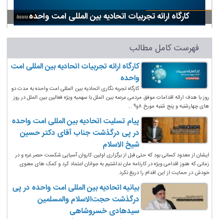
کارگاه ارائه تجربیات اتحادیه بین المللی امت واحده
فهرست کامل مطالب
کارگاه ارائه تجربیات اتحادیه بین المللی امت
واحده
کارگاه تجربه نگاری اتحادیه بین المللی امت واحده به مدت دو
روز با هدف ارائه اقدامات موفق مردمی عرصه بین الملل با سهمیه ویژه فعالین بین الملل در روز
های چهارشنبه و پنج شنبه مورخ ۸و۹ ...
پیام تسلیت اتحادیه بین المللی امت واحده
در پی درگذشت جناب آقای دکتر حسین
شیخ الاسلام
ایشان از معدود کسانی بود که حتی قبل از برگزاری اولین کاروان آسیایی شکست حصر غزه و در
زمانی که هنوز اقدامی ویژه در کارنامه مان نداشتیم به جوانان اعتماد کرد و کمک های معنوی
خودش در حمایت از این اقدام را دریغ نکرد.
بیانیه اتحادیه بین المللی امت واحده در پی
درگذشت حجت‌الاسلام والمسلمین
سیدهادی خسروشاهی